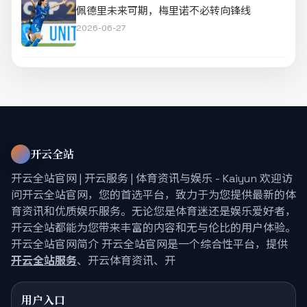
佩德里未来可期，梅里诺不必转向锋线
2026-06-27
开云全站
开云全站官网 | 开云服务 | 体育资讯与娱乐 - Kaiyun 欢迎访
问开云全站官网，您的首选平台，致力于为您提供最新的体
育资讯和优质娱乐服务。无论您是体育迷还是娱乐爱好者，
开云全站都能为您带来丰富的内容和无与伦比的用户体验。
开云全站官网简介 开云全站官网是一个综合性平台，提供
开云全站服务
、开云体育资讯、开
用户入口