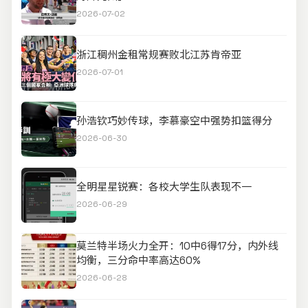
2026-07-02
浙江稠州金租常规赛败北江苏肯帝亚
2026-07-01
孙浩钦巧妙传球，李慕豪空中强势扣篮得分
2026-06-30
全明星星锐赛：各校大学生队表现不一
2026-06-29
莫兰特半场火力全开：10中6得17分，内外线
均衡，三分命中率高达60%
2026-06-28