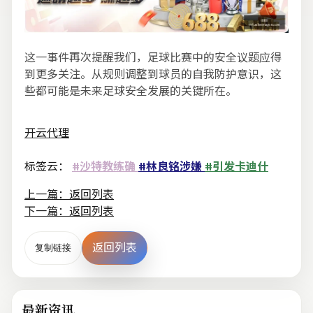
这一事件再次提醒我们，足球比赛中的安全议题应得
到更多关注。从规则调整到球员的自我防护意识，这
些都可能是未来足球安全发展的关键所在。
开云代理
标签云：
#沙特教练确
#林良铭涉嫌
#引发卡迪什
上一篇：返回列表
下一篇：返回列表
返回列表
复制链接
最新资讯