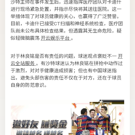
沙特主帅在事件发生后，迅速指挥医疗团队对卡迪什
进行现场紧急处置，并指示尽快将其送往医院。这一
举措体现了对球员健康的关心，也赢得了广泛赞誉。
目前，卡迪什已接受CT扫描和神经系统检查，医疗团
队尚未公布具体检查结果，但透露其无生命危险，疑
似轻微脑震荡
开云娱乐平台
。
对于林良铭是否有责任的问题，球迷观点褒贬不一
开
云全站服务
。有沙特球迷认为林良铭在拼抢中动作过
于激烈，对对手健康造成损害；但也有中国球迷指
出，避免头部伤害的责任不仅在于对方，还在于球员
自身的防范意识。