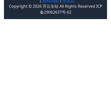
|
网站地图
|
标签云
Copyright © 2026 开云全站 All Rights Reserved ICP
备29062637号-62