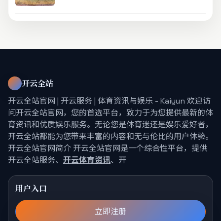
开云全站
开云全站官网 | 开云服务 | 体育资讯与娱乐 - Kaiyun 欢迎访
问开云全站官网，您的首选平台，致力于为您提供最新的体
育资讯和优质娱乐服务。无论您是体育迷还是娱乐爱好者，
开云全站都能为您带来丰富的内容和无与伦比的用户体验。
开云全站官网简介 开云全站官网是一个综合性平台，提供
开云全站服务、
开云体育资讯
、开
用户入口
立即注册