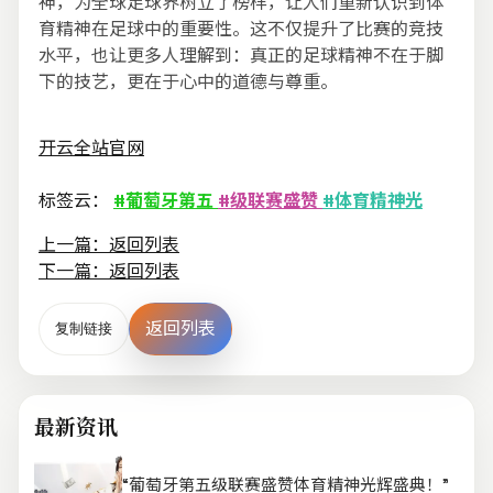
神，为全球足球界树立了榜样，让人们重新认识到体
育精神在足球中的重要性。这不仅提升了比赛的竞技
水平，也让更多人理解到：真正的足球精神不在于脚
下的技艺，更在于心中的道德与尊重。
开云全站官网
标签云：
#葡萄牙第五
#级联赛盛赞
#体育精神光
上一篇：返回列表
下一篇：返回列表
返回列表
复制链接
最新资讯
“葡萄牙第五级联赛盛赞体育精神光辉盛典！”