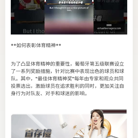
**如何表彰体育精神**
为了凸显体育精神的重要性，葡萄牙第五级联赛设立
了一系列奖励措施，针对比赛中表现出色的球员和球
队。其中，“最佳体育精神奖”每年由专家和观众共同
投票选出，激励球员在追求胜利的同时，更加关注自
身行为对队友、对手和球迷的影响。