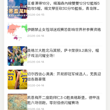
王睿澤得18分，楊瀚森內線雙雙12分12籃板5
助攻5帽，楊文學狂砍30分15籃板，青岛隊力
克四川隊全場勝利
2026-04-15
伊朗禁止女性球迷观赛恐影响世界杯参赛资格
2026-04-14
英格兰大胜北马其顿，萨卡荣获9.2高分，帽
子戏法闪耀全场！
2026-04-14
切尔西信心满满：开局即冠军候选人，无畏迎
战各路豪强
2026-04-14
凯恩梅开二度助拜仁3-0胜奥格斯堡，德甲连
胜六场领跑，零封佳绩闪耀赛场
2026-04-14