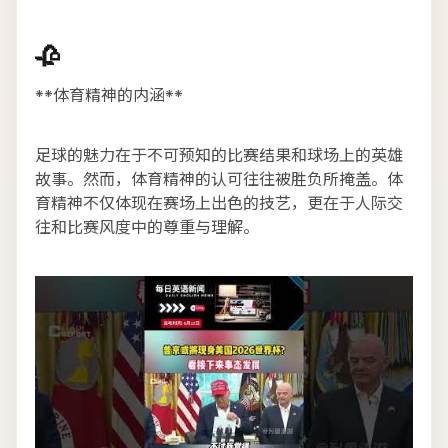
🥀
**体育精神的内涵**
足球的魅力在于不可预知的比赛结果和球场上的英雄
故事。然而，体育精神的认可往往被胜负所掩盖。体
育精神不仅体现在赛场上出色的技艺，更在于人际交
往和比赛风度中的尊重与理解。