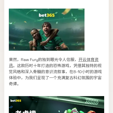
果然，Raw Fury的独到眼光令人信服，
开云体育资
讯
。这款历时十年打造的恐怖游戏，凭借其独特的视
觉风格和深入骨髓的意识流叙事，在8-10小时的游戏
体验中，为我们呈现了一个充满复古科幻氛围的宇宙
奇谭。