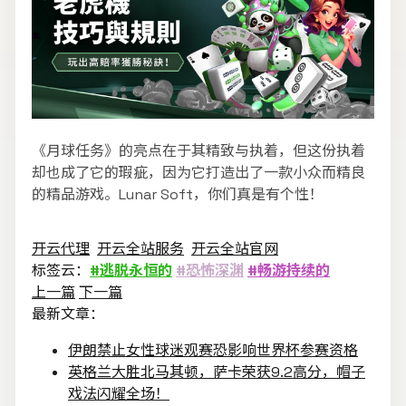
《月球任务》的亮点在于其精致与执着，但这份执着
却也成了它的瑕疵，因为它打造出了一款小众而精良
的精品游戏。Lunar Soft，你们真是有个性！
开云代理
开云全站服务
开云全站官网
标签云：
#逃脱永恒的
#恐怖深渊
#畅游持续的
上一篇
下一篇
最新文章：
伊朗禁止女性球迷观赛恐影响世界杯参赛资格
英格兰大胜北马其顿，萨卡荣获9.2高分，帽子
戏法闪耀全场！