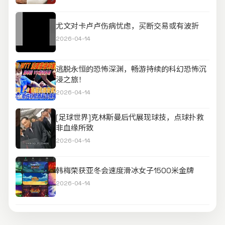
尤文对卡卢卢伤病忧虑，买断交易或有波折
2026-04-14
逃脱永恒的恐怖深渊，畅游持续的科幻恐怖沉
浸之旅！
2026-04-14
[足球世界]克林斯曼后代展现球技，点球扑救
非血缘所致
2026-04-14
韩梅荣获亚冬会速度滑冰女子1500米金牌
2026-04-14