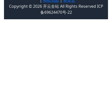
|
网站地图
|
标签云
Copyright © 2026 开云全站 All Rights Reserved ICP
备69624470号-22