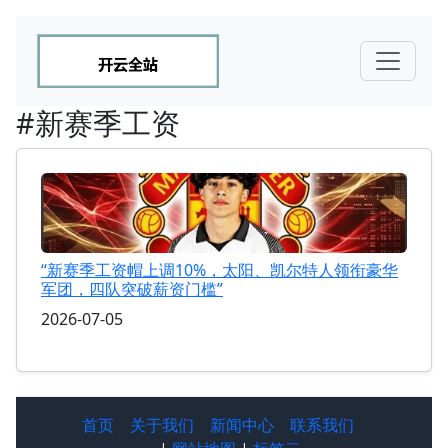
#新赛季工资
“新赛季工资帽上调10%，太阳、凯尔特人领衔豪华
军团，四队突破薪资门槛”
2026-07-05
首页
关于我们
新闻中心
联系我们