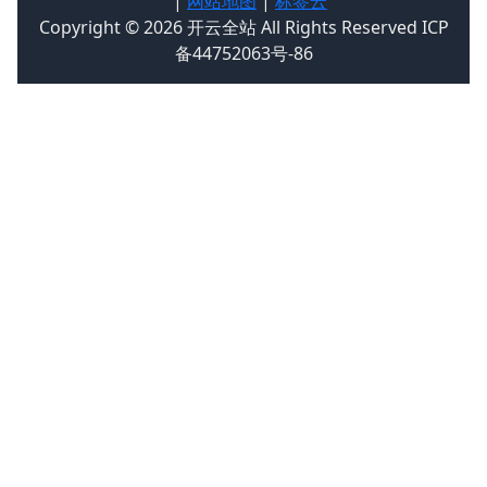
|
网站地图
|
标签云
Copyright © 2026 开云全站 All Rights Reserved ICP
备44752063号-86