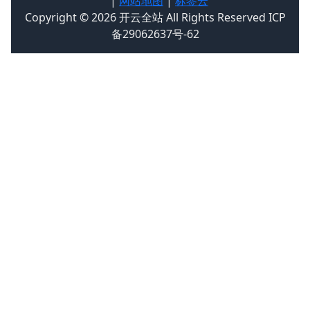
|
网站地图
|
标签云
Copyright © 2026 开云全站 All Rights Reserved ICP
备29062637号-62